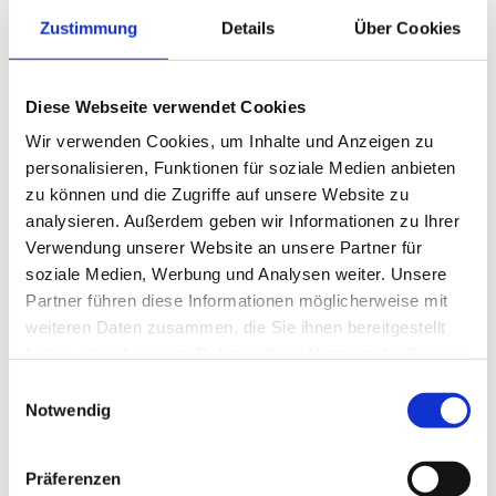
Zustimmung
Details
Über Cookies
Narkoseverfahren (Inhalationsnarkose und
Narkoseüberwachung)
Stationäre Unterbringung in beheizten Boxen
Diese Webseite verwendet Cookies
Die Praxis ist mit modernsten Röntgengeräten ausgestattet und
Wir verwenden Cookies, um Inhalte und Anzeigen zu
bietet sowohl in einem separaten Raum als auch bei Ihnen vor Ort
personalisieren, Funktionen für soziale Medien anbieten
Röntgenuntersuchungen an. Darüber hinaus verfügt die Praxis über
zu können und die Zugriffe auf unsere Website zu
ein Inhalationsnarkosegerät und Narkoseüberwachung für sichere
analysieren. Außerdem geben wir Informationen zu Ihrer
und kontrollierte Narkoseverfahren.
Verwendung unserer Website an unsere Partner für
soziale Medien, Werbung und Analysen weiter. Unsere
Partner führen diese Informationen möglicherweise mit
weiteren Daten zusammen, die Sie ihnen bereitgestellt
Stationäre Unterbringung und engagierte Betreuung
haben oder die sie im Rahmen Ihrer Nutzung der Dienste
gesammelt haben.
Einwilligungsauswahl
Für Patienten, die eine stationäre Unterbringung benötigen, stehen
Notwendig
beheizte Boxen zur Verfügung. Hier erhalten die Tiere die notwendige
Betreuung und Pflege von engagierten Mitarbeitern, die sich um das
Wohl der tierischen Patienten kümmern.
Präferenzen