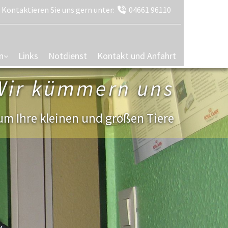
Kontaktieren Sie uns gern unter:
04661 96110

n
Links
Notdienst
Kontakt und Anfahrt
Wir kümmern uns
um Ihre kleinen und großen Tiere