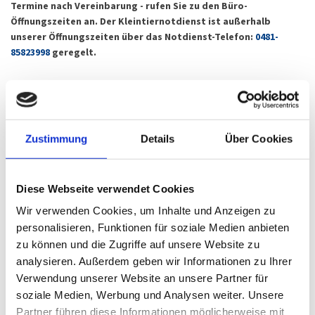
Termine nach Vereinbarung - rufen Sie zu den Büro-
Öffnungszeiten an. Der Kleintiernotdienst ist außerhalb
unserer Öffnungszeiten über das Notdienst-Telefon:
0481-
85823998
geregelt.
Kommend aus Niebüll
Die Tierarztpraxis ist in der Nähe Niebülls angesiedelt und über die
Zustimmung
Details
Über Cookies
Deezbüllerstraße zu erreichen. Verlassen Sie Niebüll über Deezbüll
Burg und folgen Sie der Risumer Straße für 3,8km in Richtung Risum-
Lindholm. Die Tierarztpraxis befindet sich direkt hinter dem Ortsschild
Diese Webseite verwendet Cookies
auf der rechten Seite.
Wir verwenden Cookies, um Inhalte und Anzeigen zu
Kommend aus Flensburg
personalisieren, Funktionen für soziale Medien anbieten
zu können und die Zugriffe auf unsere Website zu
Folgen Sie der B199 Richtung Leck und biegen Sie links ab auf die
analysieren. Außerdem geben wir Informationen zu Ihrer
Lecker Chausssee. Folgen Sie der Straße bis zur Bundesstraße 5 und
Verwendung unserer Website an unsere Partner für
biegen Sie rechts auf diese ab. Nach 6km bei der Aral Tankstelle nach
soziale Medien, Werbung und Analysen weiter. Unsere
links, auf die Dorfstraße in Risum-Lindholm. Nach 1,3km rechts auf die
Partner führen diese Informationen möglicherweise mit